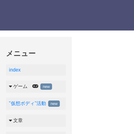
メニュー
index
ゲーム
new
"仮想ボディ"活動
new
文章